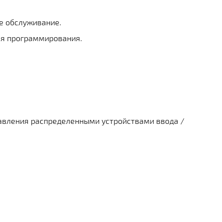
е обслуживание.
ля программирования.
равления распределенными устройствами ввода /