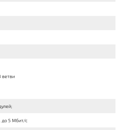
3 ветви
дулей;
 до 5 Мбит/с