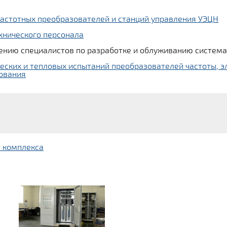
частотных преобразователей и станций управления УЭЦН
хнического персонала
чению специалистов по разработке и облуживанию систем
еских и тепловых испытаний преобразователей частоты, э
дования
 комплекса