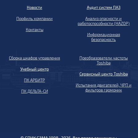
Новости
Аудит систем ПАЗ
Профиль компании
Анализ опасности и
работоспособности (HAZOP)
Контакты
Информационная
безопасность
Сборка шкафов управления
Преобразователи частоты
Toshiba
Учебный центр
Сервисный центр Toshiba
ПК АРБИТР
Испытания двигателей, ЧРП и
фильтров гармоник
ПК ДЕЛЬТА-СИ
© СПИК СЗМА 1998–2026. Все права защищены.