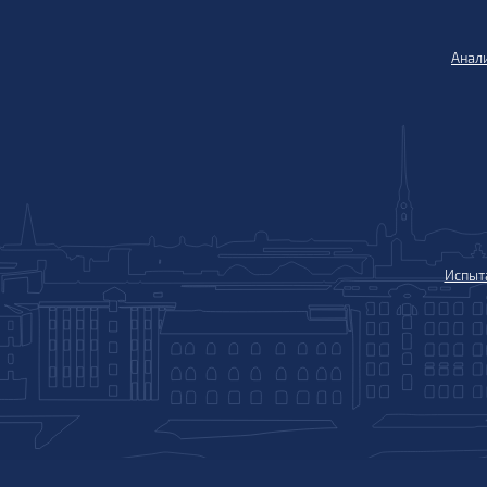
Анали
Испыт