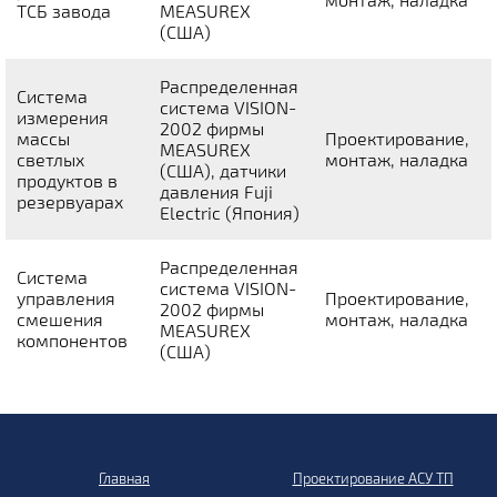
ТСБ завода
MEASUREX
(США)
Распределенная
Система
система VISION-
измерения
2002 фирмы
массы
Проектирование,
MEASUREX
светлых
монтаж, наладка
(США), датчики
продуктов в
давления Fuji
резервуарах
Electric (Япония)
Распределенная
Система
система VISION-
управления
Проектирование,
2002 фирмы
смешения
монтаж, наладка
MEASUREX
компонентов
(США)
Главная
Проектирование АСУ ТП