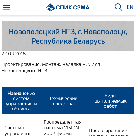
EN
Новополоцкий НПЗ, г. Новополоцк,
Республика Беларусь
22.03.2018
Проектирование, монтаж, наладка РСУ для
Новополоцкого НПЗ.
Назначение
Виды
систем
Технические
выполняемых
управления и
средства
работ
объекта
Распределенная
Система
система VISION-
Проектирование,
управления
2002 фирмы
монтаж, наладка