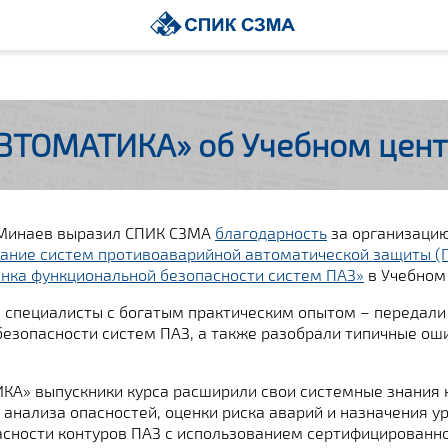
ВТОМАТИКА» об Учебном цен
 Минаев выразил СПИК СЗМА
благодарность
за организацию
ание систем противоаварийной автоматической защиты (ПА
нка функциональной безопасности систем ПАЗ»
в Учебном
– специалисты с богатым практическим опытом – передал
безопасности систем ПАЗ, а также разобрали типичные ош
КА» выпускники курса расширили свои системные знания 
анализа опасностей, оценки риска аварий и назначения ур
асности контуров ПАЗ с использованием сертифицированн