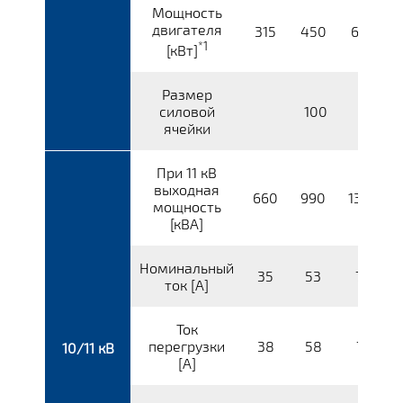
Мощность
двигателя
315
450
650
*1
[кВт]
Размер
силовой
100
ячейки
При 11 кВ
выходная
660
990
1320
мощность
[кВА]
Номинальный
35
53
70
ток [A]
Ток
перегрузки
38
58
77
10/11 кВ
[A]