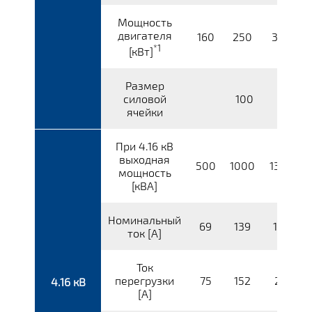
Мощность
двигателя
160
250
320
*1
[кВт]
Размер
силовой
100
ячейки
При 4.16 кВ
выходная
500
1000
1380
мощность
[кВА]
Номинальный
69
139
192
ток [A]
Ток
перегрузки
75
152
211
4.16 кВ
[A]