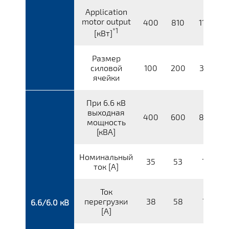
Application
motor output
400
810
1120
*1
[кВт]
Размер
силовой
100
200
300
ячейки
При 6.6 кВ
выходная
400
600
800
мощность
[кВА]
Номинальный
35
53
70
ток [A]
Ток
перегрузки
38
58
77
6.6/6.0 кВ
[A]