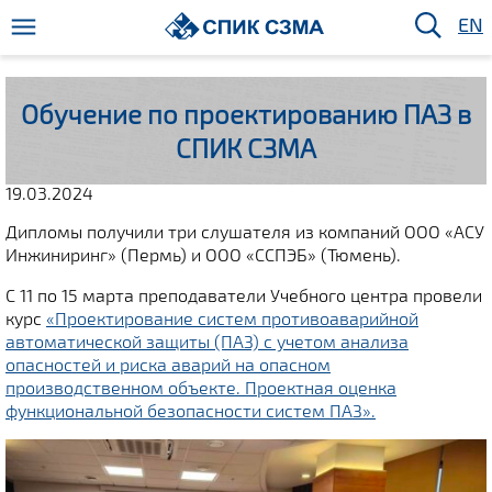
EN
Обучение по проектированию ПАЗ в
СПИК СЗМА
19.03.2024
Дипломы получили три слушателя из компаний ООО «АСУ
Инжиниринг» (Пермь) и ООО «ССПЭБ» (Тюмень).
С 11 по 15 марта преподаватели Учебного центра провели
курс
«Проектирование систем противоаварийной
автоматической защиты (ПАЗ) с учетом анализа
опасностей и риска аварий на опасном
производственном объекте. Проектная оценка
функциональной безопасности систем ПАЗ».