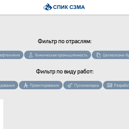
Фильтр по отрaслям:
нефтехимия
Химическая промышленность
Целлюлозно-б
Фильтр по виду работ:
удования
Проектирование
Пусконаладка
Разрабо