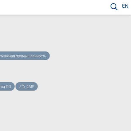
EN
умажная промышленность
тка ПО
СМР