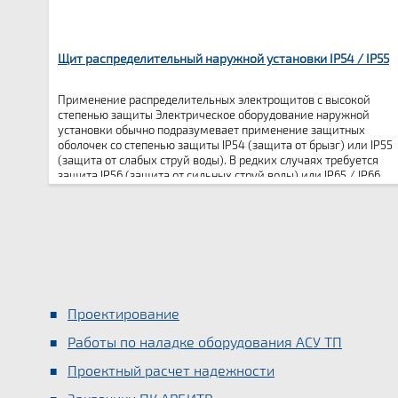
Щит распределительный наружной установки IP54 / IP55
Применение распределительных электрощитов с высокой
степенью защиты Электрическое оборудование наружной
установки обычно подразумевает применение защитных
оболочек со степенью защиты IP54 (защита от брызг) или IP55
(защита от слабых струй воды). В редких случаях требуется
защита IP56 (защита от сильных струй воды) или IP65 / IP66
(защита от пыли и струй воды одновременно). Такое
оборудование устанавливается […]
Проектирование
Работы по наладке оборудования АСУ ТП
Проектный расчет надежности