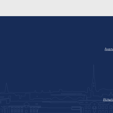
Анали
Испыт