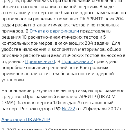
средств, применяемых при обосновании безопасности
объектов использования атомной энергии». В ходе
аттестации у экспертов не было ни одного замечания по
правильности решения с помощью ПК АРБИТР всех 204
задач расчетно-аналитических тестов и контрольных
примеров. В
Отчете о верификации
представлены
решения 10 расчетно-аналитических тестов и 5
контрольных примеров, включающих 204 задачи. Для
удобства изложения и восприятия материалов, общее
описание расчетных и аналитических тестов вынесено в
отдельное
Приложение I
. В
Приложении 2
приведено
подробное описание решений пяти Контрольных
примеров анализа систем безопасности и ядерной
установки.
На основании результатов экспертизы, на программное
средство «Программный комплекс АРБИТР (ПК АСМ
СЗМА), базовая версия 1.0» выдан Аттестационный
паспорт Ростехнадзора РФ
№ 222
от 21 февраля 2007 г.
Аннотация ПК АРБИТР
В 2017 г. экспертный Совет по аттестации программных